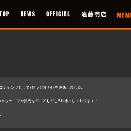
TOP
NEWS
OFFICIAL
遠藤商店
MEM
FC 会員限定コンテンツとしてEMラジオ #47を更新しました。
メッセージや質問など、どしどし!!お待ちしております!!
。