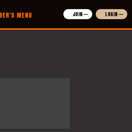
BER'S MENU
JOIN
LOGIN